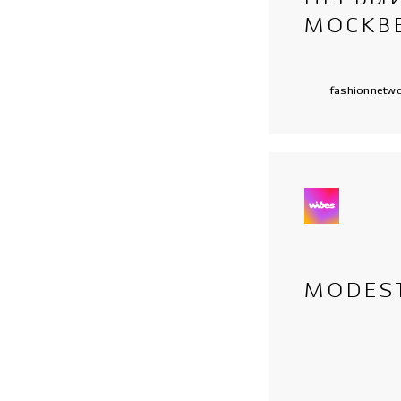
МОСКВ
fashionnetw
MODEST