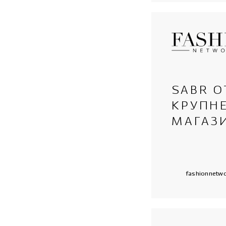
SABR О
КРУПН
МАГАЗ
fashionnetw