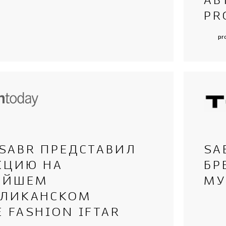
АВ
PR
pr
 SABR ПРЕДСТАВИЛ
SA
КЦИЮ НА
БР
ЕЙШЕМ
МУ
БЛИКАНСКОМ
 FASHION IFTAR