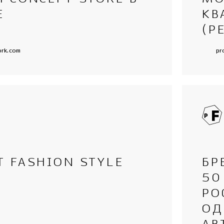
Е
КВ
(Р
ork.com
pr
 FASHION STYLE
БР
50
РО
ОД