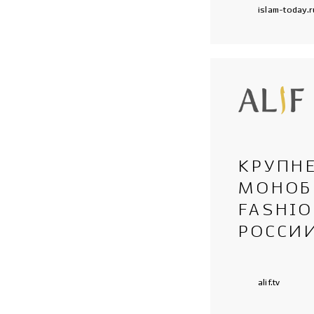
islam-today.r
КРУПН
МОНОБ
FASHIO
РОССИ
alif.tv