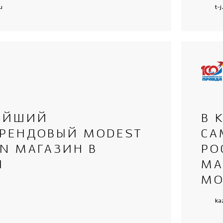
u
t-j
ЕЙШИЙ
В 
РЕНДОВЫЙ MODEST
СА
N МАГАЗИН В
РО
И
МА
MO
ka