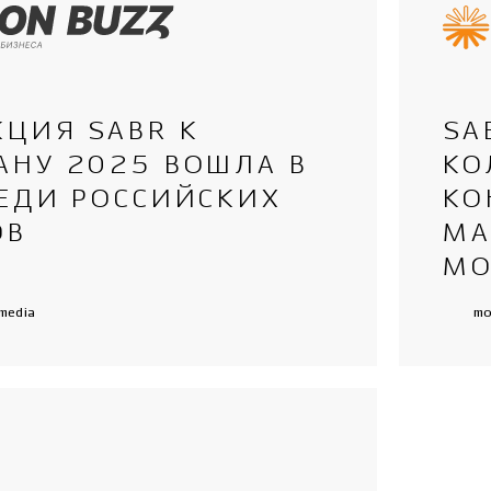
КЦИЯ SABR К
SA
АНУ 2025 ВОШЛА В
КО
РЕДИ РОССИЙСКИХ
КО
ОВ
МА
МО
media
mo