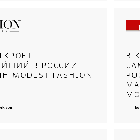
ТКРОЕТ
В 
ЕЙШИЙ В РОССИИ
СА
ИН MODEST FASHION
РО
МА
MO
ork.com
be