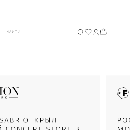
 SABR ОТКРЫЛ
РО
 CONCEPT STORE В
MO