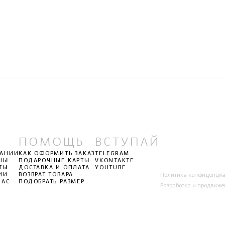
ПОМОЩЬ
ВСТУПАЙ
ПАНИИ
КАК ОФОРМИТЬ ЗАКАЗ
TELEGRAM
НЫ
ПОДАРОЧНЫЕ КАРТЫ
VKONTAKTE
ТЫ
ДОСТАВКА И ОПЛАТА
YOUTUBE
ИИ
ВОЗВРАТ ТОВАРА
Политика конфиденциа
НАС
ПОДОБРАТЬ РАЗМЕР
Разработка и продвиже
Л