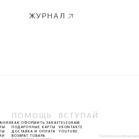
ЖУРНАЛ
ПОМОЩЬ
ВСТУПАЙ
ПАНИИ
КАК ОФОРМИТЬ ЗАКАЗ
TELEGRAM
НЫ
ПОДАРОЧНЫЕ КАРТЫ
VKONTAKTE
ТЫ
ДОСТАВКА И ОПЛАТА
YOUTUBE
ИИ
ВОЗВРАТ ТОВАРА
Политика конфиденциа