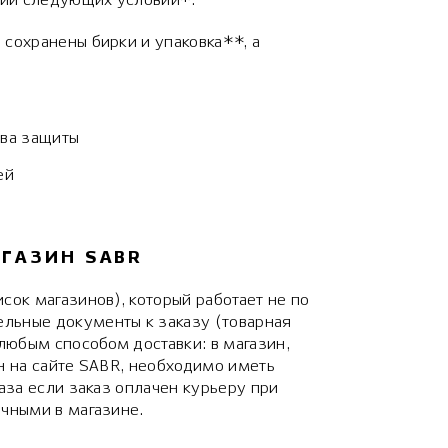
нии следующих условий*:
 сохранены бирки и упаковка**, а
тва защиты
ей
АГАЗИН SABR
сок магазинов), который работает не по
льные документы к заказу (товарная
 любым способом доставки: в магазин,
н на сайте SABR, необходимо иметь
аза если заказ оплачен курьеру при
ичными в магазине.