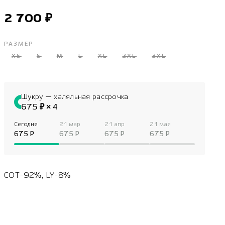
2 700 ₽
РАЗМЕР
XS
S
M
L
XL
2XL
3XL
Шукру — халяльная рассрочка
675 ₽ × 4
Сегодня
21 мар
21 апр
21 мая
675 P
675 P
675 P
675 P
COT-92%, LY-8%