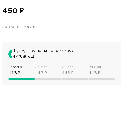
450 ₽
ЕД. Р.
РАЗМЕР
Шукру — халяльная рассрочка
113 ₽ × 4
Сегодня
21 мар
21 апр
21 мая
113 P
113 P
113 P
113 P