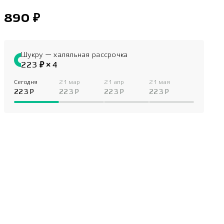
890 ₽
Шукру — халяльная рассрочка
223 ₽ × 4
Сегодня
21 мар
21 апр
21 мая
223 P
223 P
223 P
223 P