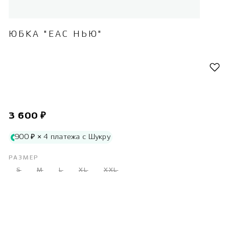
ЮБКА "ЕАС НЬЮ"
3 600 ₽
900 ₽ × 4 платежа с Шукру
РАЗМЕР
S
M
L
XL
XXL