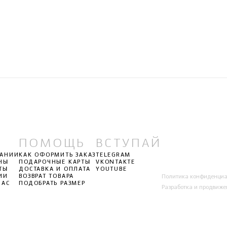
ПОМОЩЬ
ВСТУПАЙ
ПАНИИ
КАК ОФОРМИТЬ ЗАКАЗ
TELEGRAM
НЫ
ПОДАРОЧНЫЕ КАРТЫ
VKONTAKTE
ТЫ
ДОСТАВКА И ОПЛАТА
YOUTUBE
ИИ
ВОЗВРАТ ТОВАРА
Политика конфиденциа
НАС
ПОДОБРАТЬ РАЗМЕР
Разработка и продвиже
Л