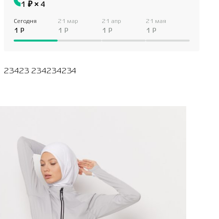
1 ₽ × 4
Сегодня
21 мар
21 апр
21 мая
1 P
1 P
1 P
1 P
23423 234234234