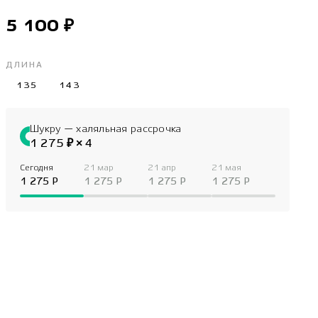
5 100 ₽
ДЛИНА
135
143
Шукру — халяльная рассрочка
1 275 ₽ × 4
Сегодня
21 мар
21 апр
21 мая
1 275 P
1 275 P
1 275 P
1 275 P