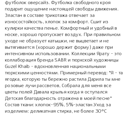
футболок оверсайз. Футболка свободного кроя
подарит ощущение настоящей свободы движения.
Эластан в составе трикотажа отвечает за
износостойкость, хлопок за комфорт. Сшит из
кулирки качества пенье. Комфортный и удобный в
носке, хорошо пропускает воздух. При правильном
уходе не образует катышки, не выцветает и не
вытягивается (хорошо держит форму) даже при
интенсивном использовании. Коллекции Ярату - это
коллаборация бренда SABR и тюркской художницы
Guzel Khaib - вдохновленная национальными
тюркскими ценностями. Примерный перевод: "Я - та
ягодка, которую ты бережно растила Дарила ты мне
розовые лучи рассветов, Собрала для меня все
цветы полей Давала крылья когда я оступался
Детская благодарность отражена в моей песне"
Состав ткани: хлопок-95%, 5%-эластан.Уход за
изделием: деликатная стирка, не более 30°C