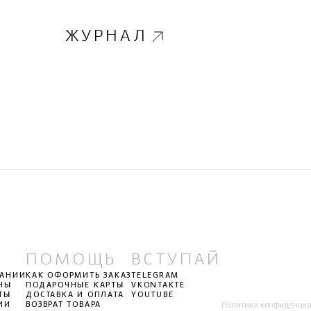
ЖУРНАЛ
ПОМОЩЬ
ВСТУПАЙ
ПАНИИ
КАК ОФОРМИТЬ ЗАКАЗ
TELEGRAM
НЫ
ПОДАРОЧНЫЕ КАРТЫ
VKONTAKTE
ТЫ
ДОСТАВКА И ОПЛАТА
YOUTUBE
ИИ
ВОЗВРАТ ТОВАРА
Политика конфиденциа